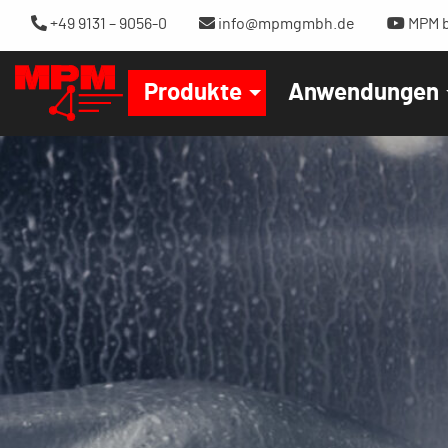
+49 9131 – 9056-0
info@mpmgmbh.de
MPM b
Produkte
Anwendungen