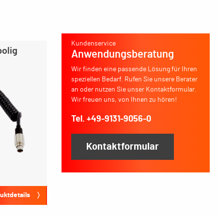
Kundenservice
polig
Anwendungsberatung
Wir finden eine passende Lösung für Ihren
speziellen Bedarf. Rufen Sie unsere Berater
an oder nutzen Sie unser Kontaktformular.
Wir freuen uns, von Ihnen zu hören!
Tel. +49-9131-9056-0
Kontaktformular
uktdetails