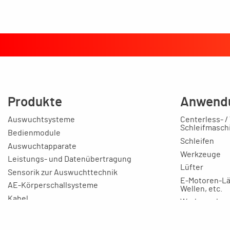
Produkte
Anwend
Auswuchtsysteme
Centerless- /
Schleifmasch
Bedienmodule
Schleifen
Auswuchtapparate
Werkzeuge
Leistungs- und Datenübertragung
Lüfter
Sensorik zur Auswuchttechnik
E-Motoren-Lä
AE-Körperschallsysteme
Wellen, etc.
Kabel
Werkzeugbau
Kostensenke
Anschlusskästen
Ausbildung
Auswuchtmaschinen