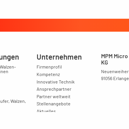
ungen
Unternehmen
MPM Micro 
KG
 Walzen-
Firmenprofil
Neuenweihers
inen
Kompetenz
91056 Erlang
Innovative Technik
Ansprechpartner
Partner weltweit
ufer, Walzen,
Stellenangebote
Aktuelles
-
r
Imagebroschüre