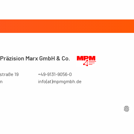
Präzision Marx GmbH & Co.
traße 19
+49-9131-9056-0
en
info(at)mpmgmbh.de