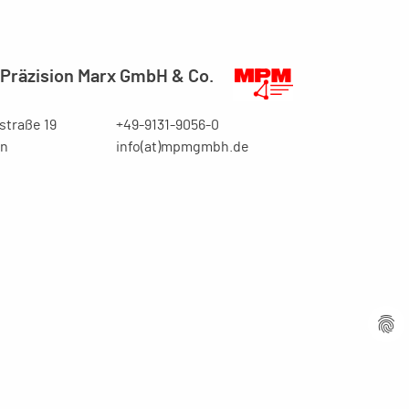
Präzision Marx GmbH & Co.
traße 19
+49-9131-9056-0
en
info(at)mpmgmbh.de