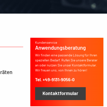
Kundenservice
Anwendungsberatung
Wir finden eine passende Lösung für Ihren
speziellen Bedarf. Rufen Sie unsere Berater
an oder nutzen Sie unser Kontaktformular.
Wir freuen uns, von Ihnen zu hören!
eräten
Tel. +49-9131-9056-0
Kontaktformular