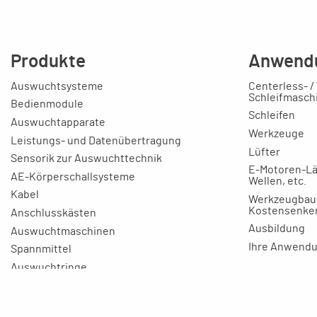
Produkte
Anwend
Auswuchtsysteme
Centerless- /
Schleifmasch
Bedienmodule
Schleifen
Auswuchtapparate
Werkzeuge
Leistungs- und Datenübertragung
Lüfter
Sensorik zur Auswuchttechnik
E-Motoren-Lä
AE-Körperschallsysteme
Wellen, etc.
Kabel
Werkzeugbau
Kostensenke
Anschlusskästen
Ausbildung
Auswuchtmaschinen
Ihre Anwend
Spannmittel
Auswuchtringe
Skalenringe
Zubehör