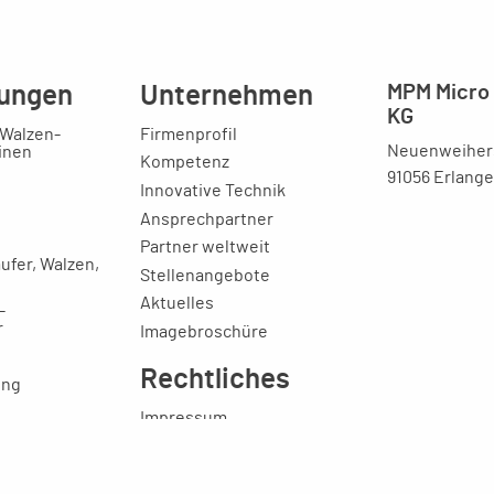
ungen
Unternehmen
MPM Micro 
KG
 Walzen-
Firmenprofil
Neuenweihers
inen
Kompetenz
91056 Erlang
Innovative Technik
Ansprechpartner
Partner weltweit
ufer, Walzen,
Stellenangebote
Aktuelles
-
r
Imagebroschüre
Rechtliches
ung
Impressum
Datenschutzerklärung
AGB