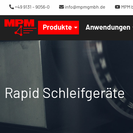
+49 9131 – 9056-0
info@mpmgmbh.de
MPM b
Produkte
Anwendungen
Rapid Schleifgeräte