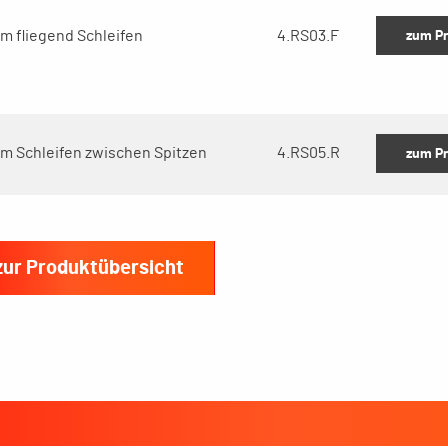
zum P
m fliegend Schleifen
4.RS03.F
um Schleifen zwischen Spitzen
4.RS05.R
zum P
zur Produktübersicht