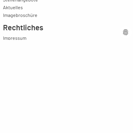
Stellenangebote
Aktuelles
Imagebroschüre
Rechtliches
Impressum
Datenschutzerklärung
AGB
MPM Micro Präzision Marx GmbH & Co. KG
Neuenweiherstraße 19
91056 Erlangen
+49-9131-9056-0
info(at)mpmgmbh.de